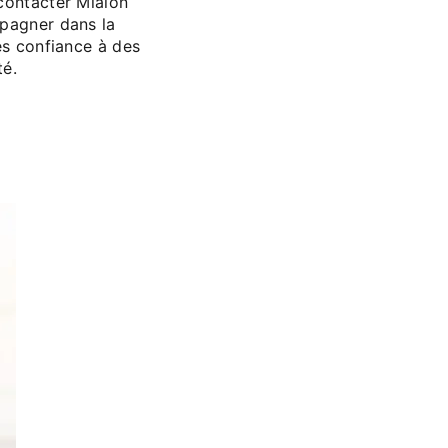
contacter Mialon
mpagner dans la
es confiance à des
té.